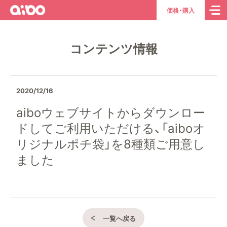
aibo
ト
価格・購入
ッ
プ
コンテンツ情報
ペ
ー
ジ
へ
2020/12/16
aiboウェブサイトからダウンロー
ドしてご利用いただける、「aiboオ
リジナルポチ袋」を8種類ご用意し
ました
一覧へ戻る