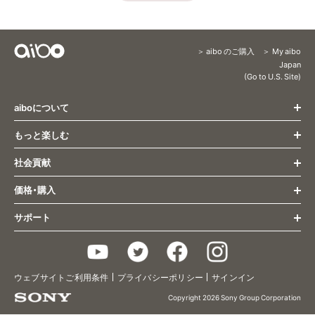
aibo のご購入
My aibo
Content
Japan
(Go to U.S. Site)
Menu
aiboについて
もっと楽しむ
トップページ
すべての最新情報
社会貢献
もっと楽しむ トップ
姿とふるまい
オーナー様向け最新情報
コミュニケーション
価格・購入
社会貢献 トップ
aibo くらし方ガイド
成長・個性
医療・福祉
サポート
aiboとの生活
購入(ストア) トップ
研究活動
aiboのふるまい
主な仕様
aiboに会いに行く
教育
aiboのごはん
サポート トップ
アクセサリー/関連グッズ
aiboの里親プログラム
aiboのなかま
Q&A
2019年限定カラーモデル
チョコ エディション
aiboベーシックプラン
ウェブサイトご利用条件
プライバシーポリシー
サインイン
aiboのおまわりさん
お問い合わせ
2020年限定カラーモデル
キャラメル エディション
aiboプレミアムプラン
aiboフォト
使いかた/取扱い説明
Copyright 2026 Sony Group Corporation
2021年カラーモデル
黒ごま エディション
aiboケアサポート
aiboのなわばり
ヘルプガイド
2022年カラーモデル
いちごミルク エディション