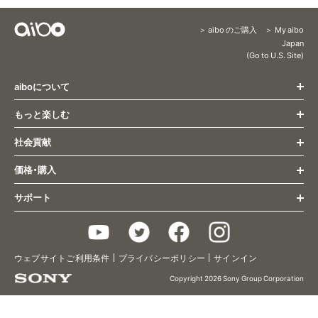
aibo のご購入
My aibo
Content
Japan
(Go to U.S. Site)
Menu
aiboについて
もっと楽しむ
トップページ
すべての最新情報
社会貢献
もっと楽しむ トップ
姿とふるまい
オーナー様向け最新情報
コミュニケーション
価格・購入
社会貢献 トップ
aibo くらし方ガイド
成長・個性
医療・福祉
サポート
aiboとの生活
購入(ストア) トップ
研究活動
aiboのふるまい
主な仕様
aiboに会いに行く
教育
aiboのごはん
サポート トップ
アクセサリー/関連グッズ
aiboの里親プログラム
aiboのなかま
Q&A
2019年限定カラーモデル
チョコ エディション
aiboベーシックプラン
ウェブサイトご利用条件
プライバシーポリシー
サインイン
aiboのおまわりさん
お問い合わせ
2020年限定カラーモデル
キャラメル エディション
aiboプレミアムプラン
aiboフォト
使いかた/取扱い説明
Copyright 2026 Sony Group Corporation
2021年カラーモデル
黒ごま エディション
aiboケアサポート
aiboのなわばり
ヘルプガイド
2022年カラーモデル
いちごミルク エディション
治療（修理）
2023年カラーモデル
エスプレッソ エディション