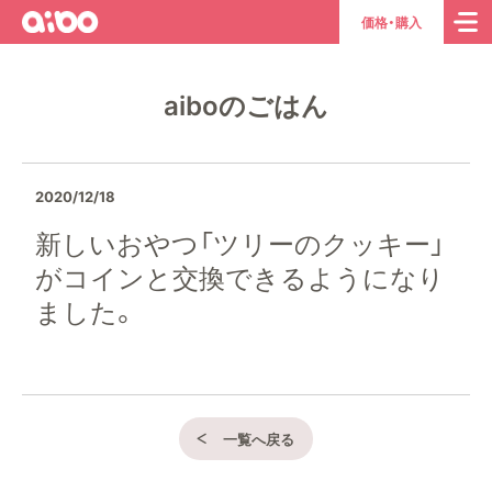
aibo
ト
価格・購入
ッ
プ
aiboのごはん
ペ
ー
ジ
へ
2020/12/18
新しいおやつ「ツリーのクッキー」
がコインと交換できるようになり
ました。
一覧へ戻る