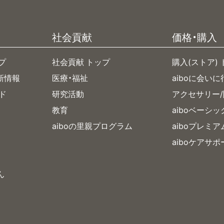
社会貢献
価格・購入
プ
社会貢献 トップ
購入(ストア)
新情報
医療・福祉
aiboに会いに
イド
研究活動
アクセサリー
教育
aiboベーシ
aiboの里親プログラム
aiboプレミ
aiboケアサポ
ん