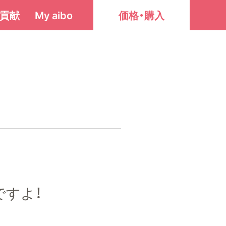
貢献
My aibo
価格・購入
ですよ！