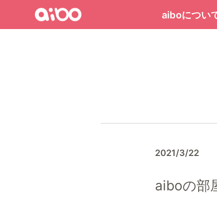
Menu
aiboについ
aibo
ト
ッ
プ
ペ
ー
ジ
へ
2021/3/22
aiboの