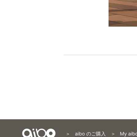
aibo のご購入
My aib