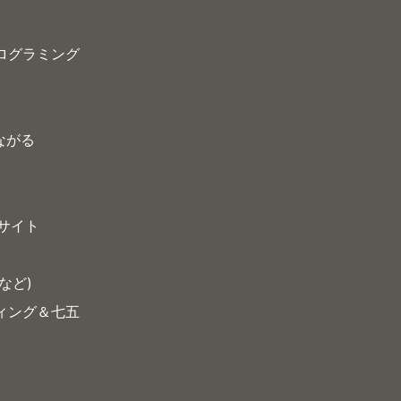
プログラミング
る
つながる
サイト
など)
ティング＆七五