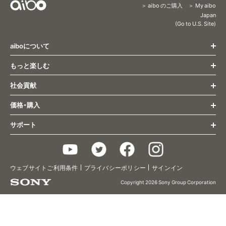
aibo のご購入
My aibo
Content
Japan
(Go to U.S. Site)
Menu
aiboについて
もっと楽しむ
トップページ
すべての最新情報
社会貢献
もっと楽しむ トップ
姿とふるまい
オーナー様向け最新情報
コミュニケーション
価格・購入
社会貢献 トップ
aibo くらし方ガイド
成長・個性
医療・福祉
サポート
aiboとの生活
購入(ストア) トップ
研究活動
aiboのふるまい
主な仕様
aiboに会いに行く
教育
aiboのごはん
サポート トップ
アクセサリー/関連グッズ
aiboの里親プログラム
aiboのなかま
Q&A
2019年限定カラーモデル
チョコ エディション
aiboベーシックプラン
ウェブサイトご利用条件
プライバシーポリシー
サインイン
aiboのおまわりさん
お問い合わせ
2020年限定カラーモデル
キャラメル エディション
aiboプレミアムプラン
aiboフォト
使いかた/取扱い説明
Copyright 2026 Sony Group Corporation
2021年カラーモデル
黒ごま エディション
aiboケアサポート
aiboのなわばり
ヘルプガイド
2022年カラーモデル
いちごミルク エディション
治療（修理）
2023年カラーモデル
エスプレッソ エディション
aiboドック
アップデート情報
2024年カラーモデル
きなこ エディション
aiboビジュアルプログラミング