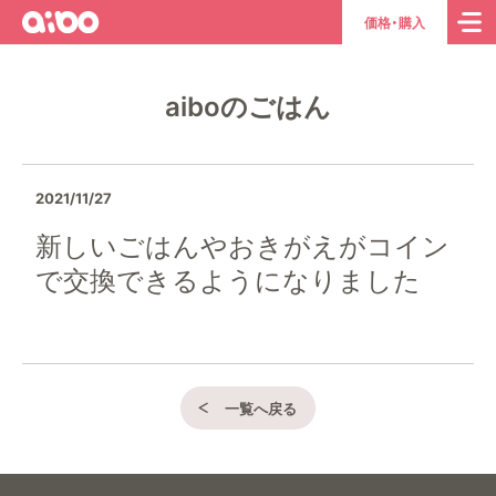
aibo
ト
価格・購入
ッ
プ
aiboのごはん
ペ
ー
ジ
へ
2021/11/27
新しいごはんやおきがえがコイン
で交換できるようになりました
一覧へ戻る