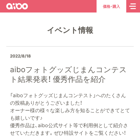
aibo
ト
価格・購入
ッ
プ
イベント情報
ペ
ー
ジ
へ
2022/8/18
aiboフォトグッズじまんコンテス
ト結果発表！ 優秀作品を紹介
「aiboフォトグッズじまんコンテスト」へのたくさん
の投稿ありがとうございました！
オーナー様の様々な楽しみ方を知ることができてとて
も嬉しいです♪
優秀作品は、aibo公式サイト等で利用例として紹介さ
せていただきます。ぜひ特設サイトをご覧ください！