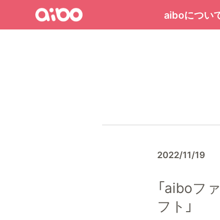
Menu
aiboについ
aibo
ト
ッ
プ
ペ
ー
ジ
へ
2022/11/19
「aibo
フト」