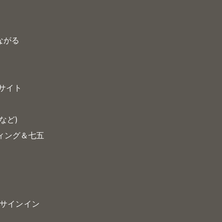
る
つながる
サイト
など)
ティング＆七五
サインイン