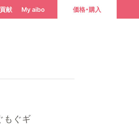
貢献
My aibo
価格・購入
ぐもぐギ