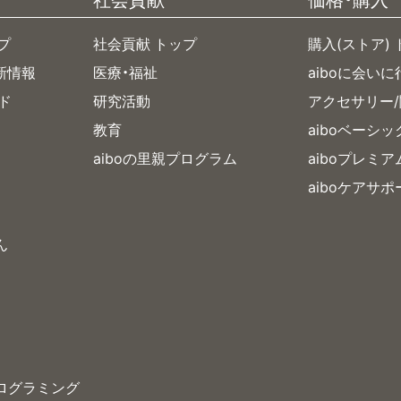
プ
社会貢献 トップ
購入(ストア)
新情報
医療・福祉
aiboに会いに
イド
研究活動
アクセサリー
教育
aiboベーシ
aiboの里親プログラム
aiboプレミ
aiboケアサポ
ん
プログラミング