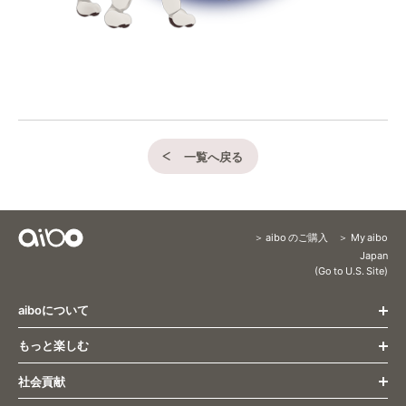
一覧へ戻る
aibo のご購入
My aibo
Content
Japan
(Go to U.S. Site)
Menu
aiboについて
もっと楽しむ
トップページ
すべての最新情報
社会貢献
もっと楽しむ トップ
姿とふるまい
オーナー様向け最新情報