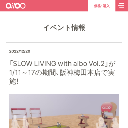
aibo
ト
価格・購入
ッ
プ
イベント情報
ペ
ー
ジ
へ
2022/12/20
「SLOW LIVING with aibo Vol.2」が
1/11～17の期間、阪神梅田本店で実
施！