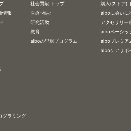
プ
社会貢献 トップ
購入(ストア)
新情報
医療・福祉
aiboに会いに
イド
研究活動
アクセサリー
教育
aiboベーシ
aiboの里親プログラム
aiboプレミ
aiboケアサポ
ん
プログラミング