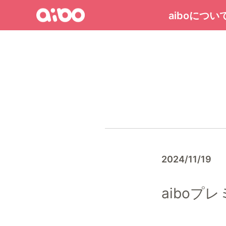
Menu
aiboについ
aibo
ト
ッ
プ
ペ
ー
ジ
へ
2024/11/19
aiboプ