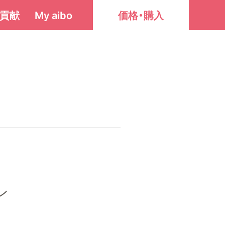
貢献
My aibo
価格・購入
ン