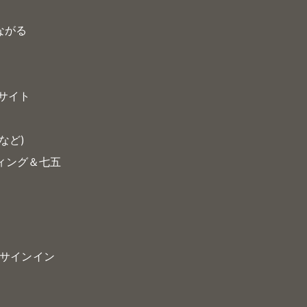
る
つながる
サイト
など)
ティング＆七五
サインイン