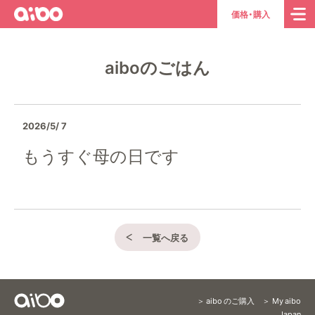
aibo
ト
価格・購入
ッ
プ
aiboのごはん
ペ
ー
ジ
へ
2026/5/ 7
もうすぐ母の日です
一覧へ戻る
aibo のご購入
My aibo
Japan