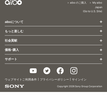
aibo のご購入
My aibo
Content
Japan
(Go to U.S. Site)
Menu
aiboについて
もっと楽しむ
トップページ
すべての最新情報
社会貢献
もっと楽しむ トップ
姿とふるまい
オーナー様向け最新情報
コミュニケーション
価格・購入
社会貢献 トップ
aibo くらし方ガイド
成長・個性
医療・福祉
サポート
aiboとの生活
購入(ストア) トップ
研究活動
aiboのふるまい
主な仕様
aiboに会いに行く
教育
aiboのごはん
サポート トップ
アクセサリー/関連グッズ
aiboの里親プログラム
aiboのなかま
Q&A
2019年限定カラーモデル
チョコ エディション
aiboベーシックプラン
ウェブサイトご利用条件
プライバシーポリシー
サインイン
aiboのおまわりさん
お問い合わせ
2020年限定カラーモデル
キャラメル エディション
aiboプレミアムプラン
aiboフォト
使いかた/取扱い説明
Copyright 2026 Sony Group Corporation
2021年カラーモデル
黒ごま エディション
aiboケアサポート
aiboのなわばり
ヘルプガイド
2022年カラーモデル
いちごミルク エディション
治療（修理）
2023年カラーモデル
エスプレッソ エディション
aiboドック
アップデート情報
2024年カラーモデル
きなこ エディション
aiboビジュアルプログラミング