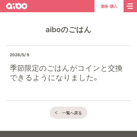
aibo
ト
価格・購入
ッ
プ
aiboのごはん
ペ
ー
ジ
へ
2026/5/ 9
季節限定のごはんがコインと交換
できるようになりました。
一覧へ戻る