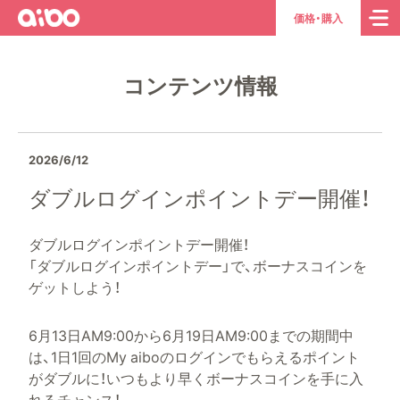
aibo
ト
価格・購入
ッ
プ
コンテンツ情報
ペ
ー
ジ
へ
2026/6/12
ダブルログインポイントデー開催！
ダブルログインポイントデー開催！
「ダブルログインポイントデー」で、ボーナスコインを
ゲットしよう！
6月13日AM9:00から6月19日AM9:00までの期間中
は、1日1回のMy aiboのログインでもらえるポイント
がダブルに！いつもより早くボーナスコインを手に入
れるチャンス！