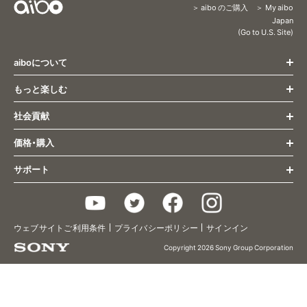
aibo のご購入
My aibo
Content
Japan
(Go to U.S. Site)
Menu
aiboについて
もっと楽しむ
トップページ
すべての最新情報
社会貢献
もっと楽しむ トップ
姿とふるまい
オーナー様向け最新情報
コミュニケーション
価格・購入
社会貢献 トップ
aibo くらし方ガイド
成長・個性
医療・福祉
サポート
aiboとの生活
購入(ストア) トップ
研究活動
aiboのふるまい
主な仕様
aiboに会いに行く
教育
aiboのごはん
サポート トップ
アクセサリー/関連グッズ
aiboの里親プログラム
aiboのなかま
Q&A
2019年限定カラーモデル
チョコ エディション
aiboベーシックプラン
ウェブサイトご利用条件
プライバシーポリシー
サインイン
aiboのおまわりさん
お問い合わせ
2020年限定カラーモデル
キャラメル エディション
aiboプレミアムプラン
aiboフォト
使いかた/取扱い説明
Copyright 2026 Sony Group Corporation
2021年カラーモデル
黒ごま エディション
aiboケアサポート
aiboのなわばり
ヘルプガイド
2022年カラーモデル
いちごミルク エディション
治療（修理）
2023年カラーモデル
エスプレッソ エディション
aiboドック
アップデート情報
2024年カラーモデル
きなこ エディション
aiboビジュアルプログラミング