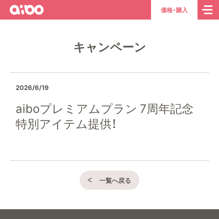
aibo
ト
価格・購入
ッ
プ
キャンペーン
ペ
ー
ジ
へ
2026/6/19
aiboプレミアムプラン 7周年記念
特別アイテム提供！
一覧へ戻る